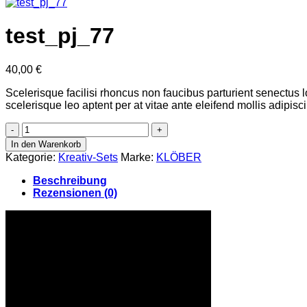
test_pj_77
40,00
€
Scelerisque facilisi rhoncus non faucibus parturient senectus l
scelerisque leo aptent per at vitae ante eleifend mollis adipisc
test_pj_77
Menge
In den Warenkorb
Kategorie:
Kreativ-Sets
Marke:
KLÖBER
Beschreibung
Rezensionen (0)