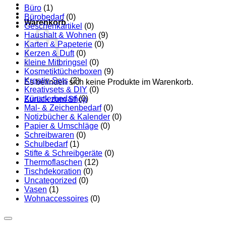
Büro
(1)
Bürobedarf
(0)
Warenkorb
Geschenkartikel
(0)
Haushalt & Wohnen
(9)
Karten & Papeterie
(0)
Kerzen & Duft
(0)
kleine Mitbringsel
(0)
Kosmetiktücherboxen
(9)
Kreativ-Sets
(2)
Es befinden sich keine Produkte im Warenkorb.
Kreativsets & DIY
(0)
Künstlerbedarf
(0)
Zurück zum Shop
Mal- & Zeichenbedarf
(0)
Notizbücher & Kalender
(0)
Papier & Umschläge
(0)
Schreibwaren
(0)
Schulbedarf
(1)
Stifte & Schreibgeräte
(0)
Thermoflaschen
(12)
Tischdekoration
(0)
Uncategorized
(0)
Vasen
(1)
Wohnaccessoires
(0)