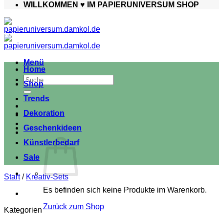
WILLKOMMEN ♥️ IM PAPIERUNIVERSUM SHOP
Menü
Home
Suche
Shop
nach:
Trends
Dekoration
Geschenkideen
Künstlerbedarf
Sale
Start
/
Kreativ-Sets
Es befinden sich keine Produkte im Warenkorb.
Zurück zum Shop
Kategorien