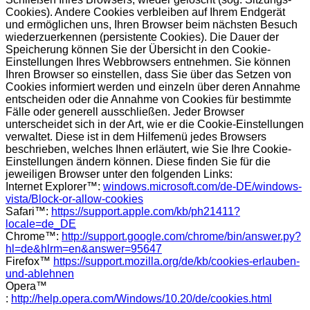
Cookies). Andere Cookies verbleiben auf Ihrem Endgerät
und ermöglichen uns, Ihren Browser beim nächsten Besuch
wiederzuerkennen (persistente Cookies). Die Dauer der
Speicherung können Sie der Übersicht in den Cookie-
Einstellungen Ihres Webbrowsers entnehmen. Sie können
Ihren Browser so einstellen, dass Sie über das Setzen von
Cookies informiert werden und einzeln über deren Annahme
entscheiden oder die Annahme von Cookies für bestimmte
Fälle oder generell ausschließen. Jeder Browser
unterscheidet sich in der Art, wie er die Cookie-Einstellungen
verwaltet. Diese ist in dem Hilfemenü jedes Browsers
beschrieben, welches Ihnen erläutert, wie Sie Ihre Cookie-
Einstellungen ändern können. Diese finden Sie für die
jeweiligen Browser unter den folgenden Links:
Internet Explorer™:
windows.microsoft.com/de-DE/windows-
vista/Block-or-allow-cookies
Safari™:
https://support.apple.com/kb/ph21411?
locale=de_DE
Chrome™:
http://support.google.com/chrome/bin/answer.py?
hl=de&hlrm=en&answer=95647
Firefox™
https://support.mozilla.org/de/kb/cookies-erlauben-
und-ablehnen
Opera™
:
http://help.opera.com/Windows/10.20/de/cookies.html