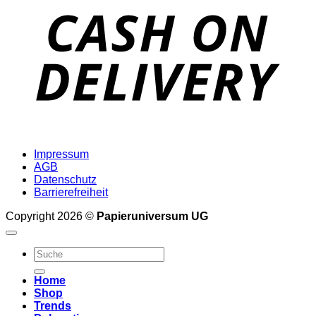
D
Impressum
AGB
Datenschutz
Barrierefreiheit
Copyright 2026 ©
Papieruniversum UG
Suche
nach:
Home
Shop
Trends