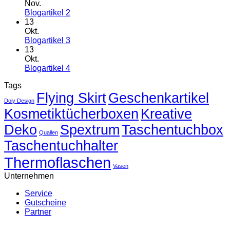
1
Nov.
Keine
Blogartikel 2
Kommentare
13
zu
Okt.
Blogartikel
Keine
Blogartikel 3
2
Kommentare
13
zu
Okt.
Blogartikel
Keine
Blogartikel 4
3
Kommentare
Tags
zu
Flying Skirt
Blogartikel
Geschenkartikel
Doiy Design
4
Kosmetiktücherboxen
Kreative
Deko
Spextrum
Taschentuchbox
Quallen
Taschentuchhalter
Thermoflaschen
Vasen
Unternehmen
Service
Gutscheine
Partner
V