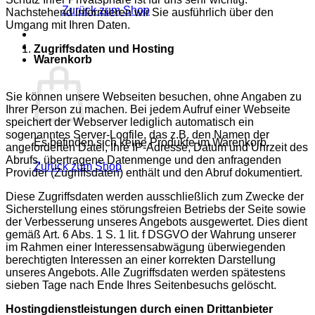
Zurück zum Shop
Nachstehend informieren wir Sie ausführlich über den
Umgang mit Ihren Daten.
Zugriffsdaten und Hosting
Warenkorb
Sie können unsere Webseiten besuchen, ohne Angaben zu
Ihrer Person zu machen. Bei jedem Aufruf einer Webseite
speichert der Webserver lediglich automatisch ein
sogenanntes Server-Logfile, das z.B. den Namen der
Es befinden sich keine Produkte im Warenkorb.
angeforderten Datei, Ihre IP-Adresse, Datum und Uhrzeit des
Abrufs, übertragene Datenmenge und den anfragenden
Zurück zum Shop
Provider (Zugriffsdaten) enthält und den Abruf dokumentiert.
Diese Zugriffsdaten werden ausschließlich zum Zwecke der
Sicherstellung eines störungsfreien Betriebs der Seite sowie
der Verbesserung unseres Angebots ausgewertet. Dies dient
gemäß Art. 6 Abs. 1 S. 1 lit. f DSGVO der Wahrung unserer
im Rahmen einer Interessensabwägung überwiegenden
berechtigten Interessen an einer korrekten Darstellung
unseres Angebots. Alle Zugriffsdaten werden spätestens
sieben Tage nach Ende Ihres Seitenbesuchs gelöscht.
Hostingdienstleistungen durch einen Drittanbieter