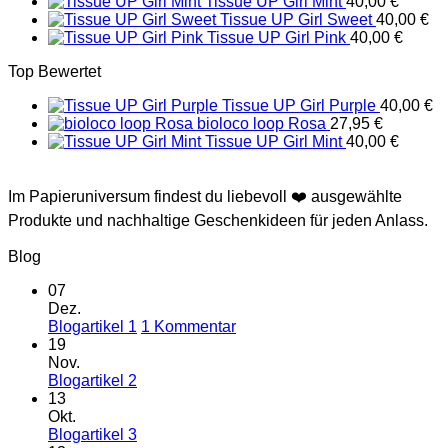
Tissue UP Girl Mint
40,00
€
Tissue UP Girl Sweet
40,00
€
Tissue UP Girl Pink
40,00
€
Top Bewertet
Tissue UP Girl Purple
40,00
€
bioloco loop Rosa
27,95
€
Tissue UP Girl Mint
40,00
€
Im Papieruniversum findest du liebevoll ❤️ ausgewählte
Produkte und nachhaltige Geschenkideen für jeden Anlass.
Blog
07
Dez.
zu
Blogartikel 1
1 Kommentar
Blogartikel
19
1
Nov.
Keine
Blogartikel 2
Kommentare
13
zu
Okt.
Blogartikel
Keine
Blogartikel 3