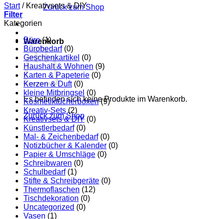
Start
/
Kreativsets & DIY
Zurück zum Shop
Filter
Kategorien
Büro
(1)
Warenkorb
Bürobedarf
(0)
Geschenkartikel
(0)
Haushalt & Wohnen
(9)
Karten & Papeterie
(0)
Kerzen & Duft
(0)
kleine Mitbringsel
(0)
Es befinden sich keine Produkte im Warenkorb.
Kosmetiktücherboxen
(9)
Kreativ-Sets
(2)
Zurück zum Shop
Kreativsets & DIY
(0)
Künstlerbedarf
(0)
Mal- & Zeichenbedarf
(0)
Notizbücher & Kalender
(0)
Papier & Umschläge
(0)
Schreibwaren
(0)
Schulbedarf
(1)
Stifte & Schreibgeräte
(0)
Thermoflaschen
(12)
Tischdekoration
(0)
Uncategorized
(0)
Vasen
(1)