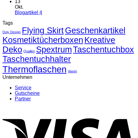
2
Kommentare
13
zu
Okt.
Blogartikel
Keine
Blogartikel 4
3
Kommentare
Tags
zu
Flying Skirt
Blogartikel
Geschenkartikel
Doiy Design
4
Kosmetiktücherboxen
Kreative
Deko
Spextrum
Taschentuchbox
Quallen
Taschentuchhalter
Thermoflaschen
Vasen
Unternehmen
Service
Gutscheine
Partner
V