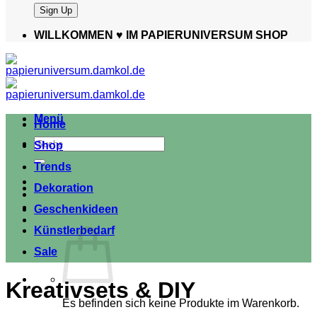
WILLKOMMEN ♥️ IM PAPIERUNIVERSUM SHOP
Menü
Home
Suche
Shop
nach:
Trends
Dekoration
Geschenkideen
Künstlerbedarf
Sale
Kreativsets & DIY
Es befinden sich keine Produkte im Warenkorb.