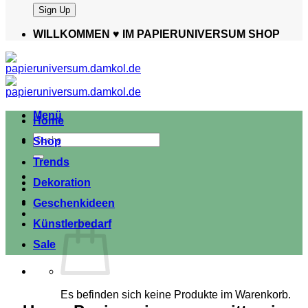
WILLKOMMEN ♥️ IM PAPIERUNIVERSUM SHOP
Menü
Home
Suche
Shop
nach:
Trends
Dekoration
Geschenkideen
Künstlerbedarf
Sale
Es befinden sich keine Produkte im Warenkorb.