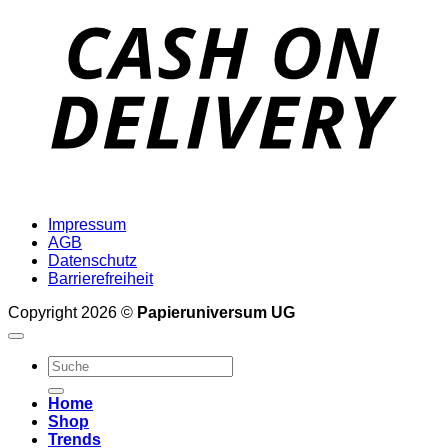
D
Impressum
AGB
Datenschutz
Barrierefreiheit
Copyright 2026 ©
Papieruniversum UG
Suche
nach:
Home
Shop
Trends