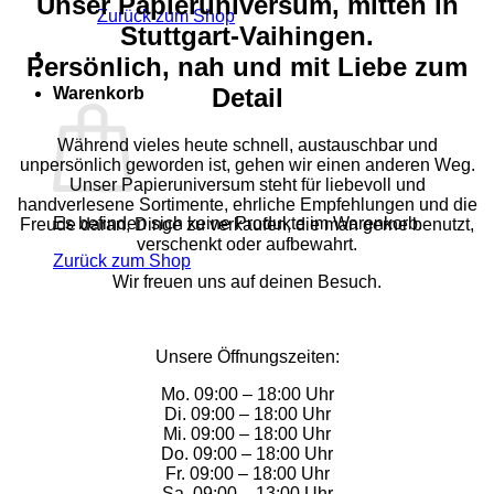
Unser Papieruniversum, mitten in
Zurück zum Shop
Stuttgart-Vaihingen.
Persönlich, nah und mit Liebe zum
Detail
Warenkorb
Während vieles heute schnell, austauschbar und
unpersönlich geworden ist, gehen wir einen anderen Weg.
Unser Papieruniversum steht für liebevoll und
handverlesene Sortimente, ehrliche Empfehlungen und die
Es befinden sich keine Produkte im Warenkorb.
Freude daran, Dinge zu verkaufen, die man gerne benutzt,
verschenkt oder aufbewahrt.
Zurück zum Shop
Wir freuen uns auf deinen Besuch.
Unsere Öffnungszeiten:
Mo. 09:00 – 18:00 Uhr
Di. 09:00 – 18:00 Uhr
Mi. 09:00 – 18:00 Uhr
Do. 09:00 – 18:00 Uhr
Fr. 09:00 – 18:00 Uhr
Sa. 09:00 – 13:00 Uhr