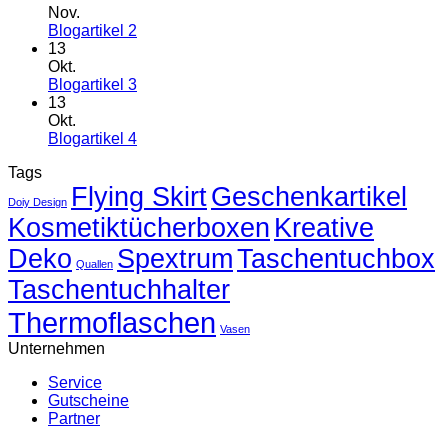
1
Nov.
Keine
Blogartikel 2
Kommentare
13
zu
Okt.
Blogartikel
Keine
Blogartikel 3
2
Kommentare
13
zu
Okt.
Blogartikel
Keine
Blogartikel 4
3
Kommentare
Tags
zu
Flying Skirt
Blogartikel
Geschenkartikel
Doiy Design
4
Kosmetiktücherboxen
Kreative
Deko
Spextrum
Taschentuchbox
Quallen
Taschentuchhalter
Thermoflaschen
Vasen
Unternehmen
Service
Gutscheine
Partner