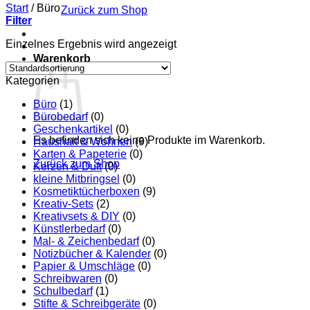
Start
/
Büro
Zurück zum Shop
Filter
Einzelnes Ergebnis wird angezeigt
Warenkorb
Kategorien
Büro
(1)
Bürobedarf
(0)
Geschenkartikel
(0)
Es befinden sich keine Produkte im Warenkorb.
Haushalt & Wohnen
(9)
Karten & Papeterie
(0)
Zurück zum Shop
Kerzen & Duft
(0)
kleine Mitbringsel
(0)
Kosmetiktücherboxen
(9)
Kreativ-Sets
(2)
Kreativsets & DIY
(0)
Künstlerbedarf
(0)
Mal- & Zeichenbedarf
(0)
Notizbücher & Kalender
(0)
Papier & Umschläge
(0)
Schreibwaren
(0)
Schulbedarf
(1)
Stifte & Schreibgeräte
(0)