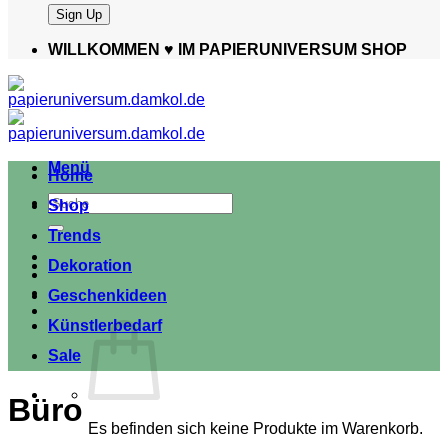
WILLKOMMEN ♥️ IM PAPIERUNIVERSUM SHOP
Menü
Home
Suche
Shop
nach:
Trends
Dekoration
Geschenkideen
Künstlerbedarf
Sale
Büro
Es befinden sich keine Produkte im Warenkorb.