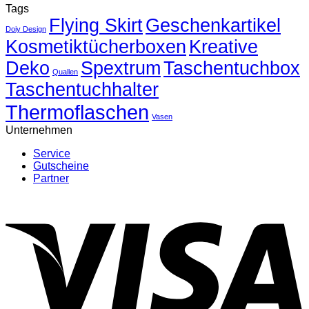
Tags
zu
Flying Skirt
Blogartikel
Geschenkartikel
Doiy Design
4
Kosmetiktücherboxen
Kreative
Deko
Spextrum
Taschentuchbox
Quallen
Taschentuchhalter
Thermoflaschen
Vasen
Unternehmen
Service
Gutscheine
Partner
V