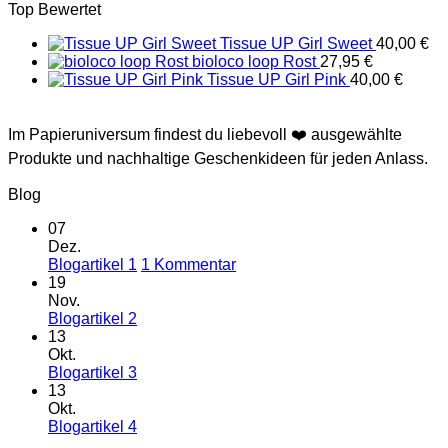
Top Bewertet
Tissue UP Girl Sweet
40,00
€
bioloco loop Rost
27,95
€
Tissue UP Girl Pink
40,00
€
Im Papieruniversum findest du liebevoll ❤️ ausgewählte
Produkte und nachhaltige Geschenkideen für jeden Anlass.
Blog
07
Dez.
zu
Blogartikel 1
1 Kommentar
Blogartikel
19
1
Nov.
Keine
Blogartikel 2
Kommentare
13
zu
Okt.
Blogartikel
Keine
Blogartikel 3
2
Kommentare
13
zu
Okt.
Blogartikel
Keine
Blogartikel 4
3
Kommentare