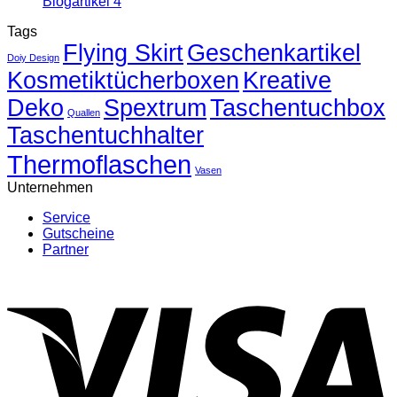
Keine
Blogartikel 4
3
Kommentare
Tags
zu
Flying Skirt
Blogartikel
Geschenkartikel
Doiy Design
4
Kosmetiktücherboxen
Kreative
Deko
Spextrum
Taschentuchbox
Quallen
Taschentuchhalter
Thermoflaschen
Vasen
Unternehmen
Service
Gutscheine
Partner
V