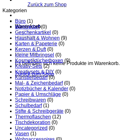
Zurück zum Shop
Kategorien
Büro
(1)
Warenkorb
Bürobedarf
(0)
Geschenkartikel
(0)
Haushalt & Wohnen
(9)
Karten & Papeterie
(0)
Kerzen & Duft
(0)
kleine Mitbringsel
(0)
Kosmetiktücherboxen
(9)
Es befinden sich keine Produkte im Warenkorb.
Kreativ-Sets
(2)
Kreativsets & DIY
(0)
Zurück zum Shop
Künstlerbedarf
(0)
Mal- & Zeichenbedarf
(0)
Notizbücher & Kalender
(0)
Papier & Umschläge
(0)
Schreibwaren
(0)
Schulbedarf
(1)
Stifte & Schreibgeräte
(0)
Thermoflaschen
(12)
Tischdekoration
(0)
Uncategorized
(0)
Vasen
(1)
Wohnaccessoires
(0)