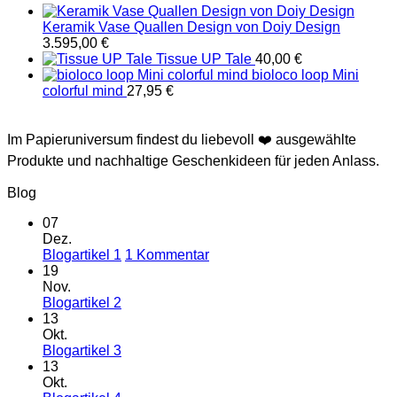
Keramik Vase Quallen Design von Doiy Design
3.595,00
€
Tissue UP Tale
40,00
€
bioloco loop Mini
colorful mind
27,95
€
Im Papieruniversum findest du liebevoll ❤️ ausgewählte
Produkte und nachhaltige Geschenkideen für jeden Anlass.
Blog
07
Dez.
zu
Blogartikel 1
1 Kommentar
Blogartikel
19
1
Nov.
Keine
Blogartikel 2
Kommentare
13
zu
Okt.
Blogartikel
Keine
Blogartikel 3
2
Kommentare
13
zu
Okt.
Blogartikel