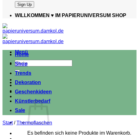
WILLKOMMEN ♥️ IM PAPIERUNIVERSUM SHOP
Menü
Home
Suche
Shop
nach:
Trends
Dekoration
Geschenkideen
Künstlerbedarf
Sale
Start
/
Thermoflaschen
Es befinden sich keine Produkte im Warenkorb.