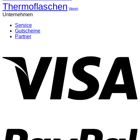
Thermoflaschen
Vasen
Unternehmen
Service
Gutscheine
Partner
V
P