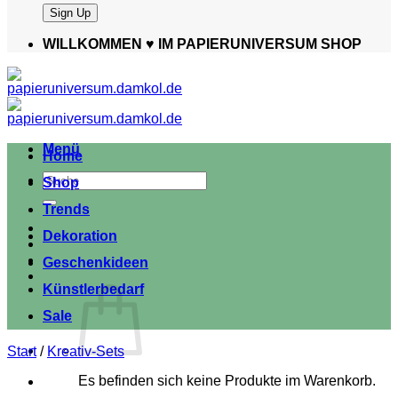
WILLKOMMEN ♥️ IM PAPIERUNIVERSUM SHOP
Menü
Home
Suche
Shop
nach:
Trends
Dekoration
Geschenkideen
Künstlerbedarf
Sale
Start
/
Kreativ-Sets
Es befinden sich keine Produkte im Warenkorb.