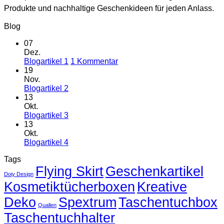
Produkte und nachhaltige Geschenkideen für jeden Anlass.
Blog
07
Dez.
zu
Blogartikel 1
1 Kommentar
Blogartikel
19
1
Nov.
Keine
Blogartikel 2
Kommentare
13
zu
Okt.
Blogartikel
Keine
Blogartikel 3
2
Kommentare
13
zu
Okt.
Blogartikel
Keine
Blogartikel 4
3
Kommentare
Tags
zu
Flying Skirt
Blogartikel
Geschenkartikel
Doiy Design
4
Kosmetiktücherboxen
Kreative
Deko
Spextrum
Taschentuchbox
Quallen
Taschentuchhalter