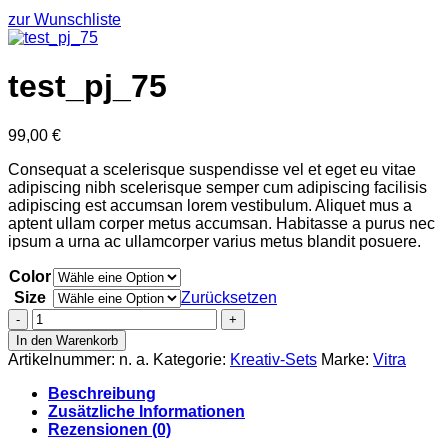
zur Wunschliste
test_pj_75
99,00
€
Consequat a scelerisque suspendisse vel et eget eu vitae
adipiscing nibh scelerisque semper cum adipiscing facilisis
adipiscing est accumsan lorem vestibulum. Aliquet mus a
aptent ullam corper metus accumsan. Habitasse a purus nec
ipsum a urna ac ullamcorper varius metus blandit posuere.
Color
Size
Zurücksetzen
test_pj_75
Menge
In den Warenkorb
Artikelnummer:
n. a.
Kategorie:
Kreativ-Sets
Marke:
Vitra
Beschreibung
Zusätzliche Informationen
Rezensionen (0)