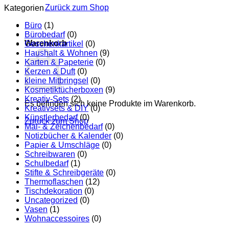
Zurück zum Shop
Kategorien
Büro
(1)
Bürobedarf
(0)
Warenkorb
Geschenkartikel
(0)
Haushalt & Wohnen
(9)
Karten & Papeterie
(0)
Kerzen & Duft
(0)
kleine Mitbringsel
(0)
Kosmetiktücherboxen
(9)
Kreativ-Sets
(2)
Es befinden sich keine Produkte im Warenkorb.
Kreativsets & DIY
(0)
Künstlerbedarf
(0)
Zurück zum Shop
Mal- & Zeichenbedarf
(0)
Notizbücher & Kalender
(0)
Papier & Umschläge
(0)
Schreibwaren
(0)
Schulbedarf
(1)
Stifte & Schreibgeräte
(0)
Thermoflaschen
(12)
Tischdekoration
(0)
Uncategorized
(0)
Vasen
(1)
Wohnaccessoires
(0)