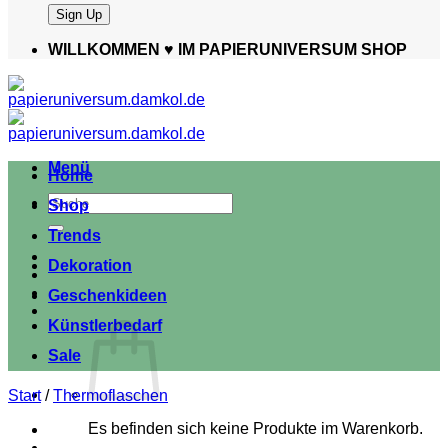
WILLKOMMEN ♥️ IM PAPIERUNIVERSUM SHOP
Menü
Home
Suche
Shop
nach:
Trends
Dekoration
Geschenkideen
Künstlerbedarf
Sale
Start
/
Thermoflaschen
Es befinden sich keine Produkte im Warenkorb.