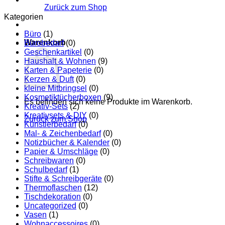
Zurück zum Shop
Kategorien
Büro
(1)
Warenkorb
Bürobedarf
(0)
Geschenkartikel
(0)
Haushalt & Wohnen
(9)
Karten & Papeterie
(0)
Kerzen & Duft
(0)
kleine Mitbringsel
(0)
Kosmetiktücherboxen
(9)
Es befinden sich keine Produkte im Warenkorb.
Kreativ-Sets
(2)
Kreativsets & DIY
(0)
Zurück zum Shop
Künstlerbedarf
(0)
Mal- & Zeichenbedarf
(0)
Notizbücher & Kalender
(0)
Papier & Umschläge
(0)
Schreibwaren
(0)
Schulbedarf
(1)
Stifte & Schreibgeräte
(0)
Thermoflaschen
(12)
Tischdekoration
(0)
Uncategorized
(0)
Vasen
(1)
Wohnaccessoires
(0)