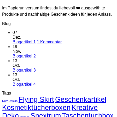
Im Papieruniversum findest du liebevoll ❤️ ausgewählte
Produkte und nachhaltige Geschenkideen für jeden Anlass.
Blog
07
Dez.
zu
Blogartikel 1
1 Kommentar
Blogartikel
19
1
Nov.
Keine
Blogartikel 2
Kommentare
13
zu
Okt.
Blogartikel
Keine
Blogartikel 3
2
Kommentare
13
zu
Okt.
Blogartikel
Keine
Blogartikel 4
3
Kommentare
Tags
zu
Flying Skirt
Blogartikel
Geschenkartikel
Doiy Design
4
Kosmetiktücherboxen
Kreative
Deko
Spextrum
Taschentuchbox