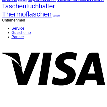
Quallen
Taschentuchhalter
Thermoflaschen
Vasen
Unternehmen
Service
Gutscheine
Partner
V
P