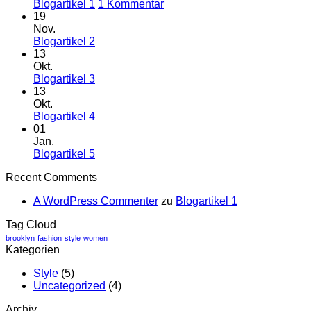
zu
Blogartikel 1
1 Kommentar
Blogartikel
19
1
Nov.
Keine
Blogartikel 2
Kommentare
13
zu
Okt.
Blogartikel
Keine
Blogartikel 3
2
Kommentare
13
zu
Okt.
Blogartikel
Keine
Blogartikel 4
3
Kommentare
01
zu
Jan.
Blogartikel
Keine
Blogartikel 5
4
Kommentare
Recent Comments
zu
Blogartikel
A WordPress Commenter
zu
Blogartikel 1
5
Tag Cloud
brooklyn
fashion
style
women
Kategorien
Style
(5)
Uncategorized
(4)
Archiv