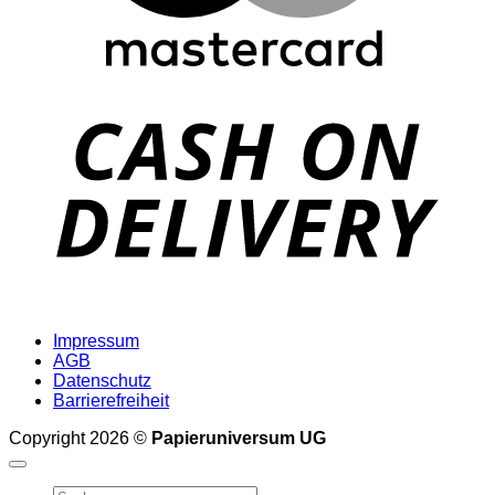
D
Impressum
AGB
Datenschutz
Barrierefreiheit
Copyright 2026 ©
Papieruniversum UG
Suche