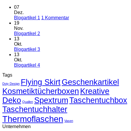
07
Dez.
zu
Blogartikel 1
1 Kommentar
Blogartikel
19
1
Nov.
Keine
Blogartikel 2
Kommentare
13
zu
Okt.
Blogartikel
Keine
Blogartikel 3
2
Kommentare
13
zu
Okt.
Blogartikel
Keine
Blogartikel 4
3
Kommentare
Tags
zu
Flying Skirt
Blogartikel
Geschenkartikel
Doiy Design
4
Kosmetiktücherboxen
Kreative
Deko
Spextrum
Taschentuchbox
Quallen
Taschentuchhalter
Thermoflaschen
Vasen
Unternehmen