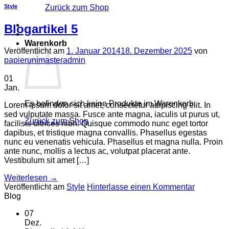
Zurück zum Shop
Style
Blogartikel 5
Warenkorb
Veröffentlicht am
1. Januar 2014
18. Dezember 2025
von
papierunimasteradmin
01
Jan.
Es befinden sich keine Produkte im Warenkorb.
Lorem ipsum dolor sit amet, consectetur adipiscing elit. In
sed vulputate massa. Fusce ante magna, iaculis ut purus ut,
Zurück zum Shop
facilisis ultrices nibh. Quisque commodo nunc eget tortor
dapibus, et tristique magna convallis. Phasellus egestas
nunc eu venenatis vehicula. Phasellus et magna nulla. Proin
ante nunc, mollis a lectus ac, volutpat placerat ante.
Vestibulum sit amet […]
Weiterlesen
→
Veröffentlicht am
Style
Hinterlasse einen Kommentar
Blog
07
Dez.