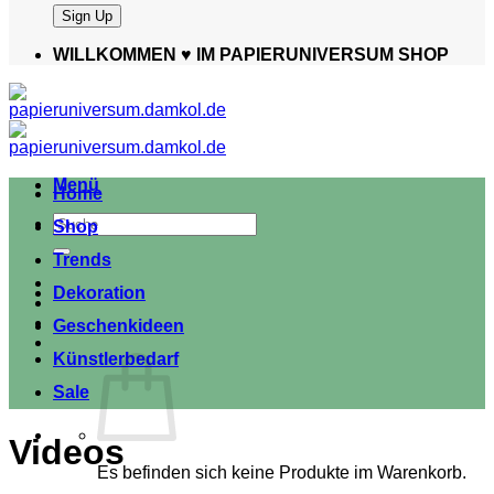
WILLKOMMEN ♥️ IM PAPIERUNIVERSUM SHOP
Menü
Home
Suche
Shop
nach:
Trends
Dekoration
Geschenkideen
Künstlerbedarf
Sale
Videos
Es befinden sich keine Produkte im Warenkorb.