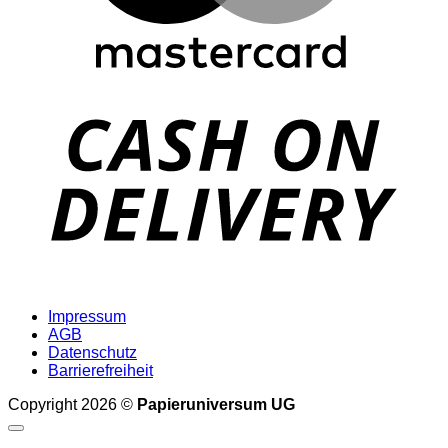
D
Impressum
AGB
Datenschutz
Barrierefreiheit
Copyright 2026 ©
Papieruniversum UG