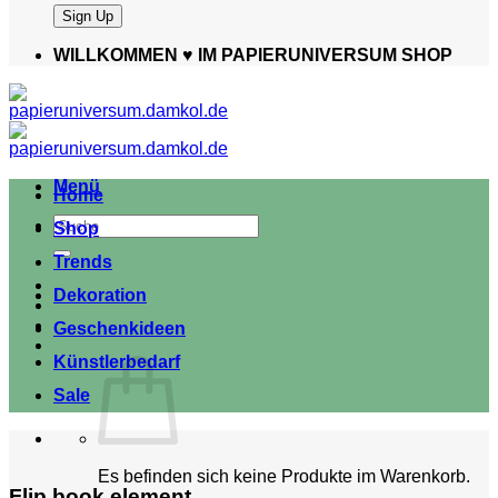
WILLKOMMEN ♥️ IM PAPIERUNIVERSUM SHOP
Menü
Home
Suche
Shop
nach:
Trends
Dekoration
Geschenkideen
Künstlerbedarf
Sale
Es befinden sich keine Produkte im Warenkorb.
Flip book element