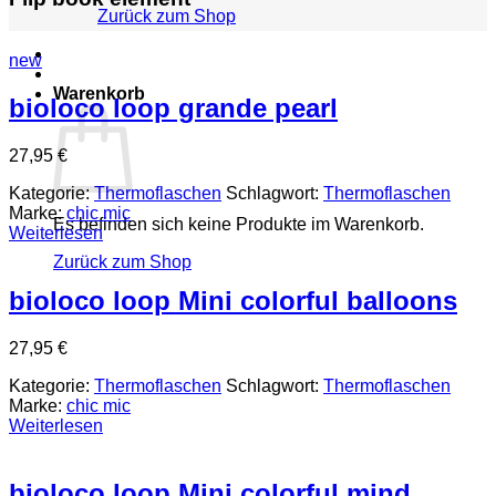
Zurück zum Shop
new
Warenkorb
bioloco loop grande pearl
27,95
€
Kategorie:
Thermoflaschen
Schlagwort:
Thermoflaschen
Marke:
chic mic
Es befinden sich keine Produkte im Warenkorb.
Weiterlesen
Zurück zum Shop
bioloco loop Mini colorful balloons
27,95
€
Kategorie:
Thermoflaschen
Schlagwort:
Thermoflaschen
Marke:
chic mic
Weiterlesen
bioloco loop Mini colorful mind