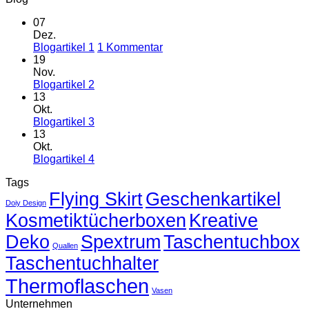
07
Dez.
zu
Blogartikel 1
1 Kommentar
Blogartikel
19
1
Nov.
Keine
Blogartikel 2
Kommentare
13
zu
Okt.
Blogartikel
Keine
Blogartikel 3
2
Kommentare
13
zu
Okt.
Blogartikel
Keine
Blogartikel 4
3
Kommentare
Tags
zu
Flying Skirt
Blogartikel
Geschenkartikel
Doiy Design
4
Kosmetiktücherboxen
Kreative
Deko
Spextrum
Taschentuchbox
Quallen
Taschentuchhalter
Thermoflaschen
Vasen
Unternehmen