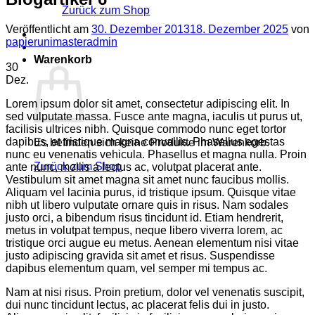
Zurück zum Shop
Veröffentlicht am
30. Dezember 2013
18. Dezember 2025
von
papierunimasteradmin
Warenkorb
30
Dez.
Lorem ipsum dolor sit amet, consectetur adipiscing elit. In
sed vulputate massa. Fusce ante magna, iaculis ut purus ut,
facilisis ultrices nibh. Quisque commodo nunc eget tortor
dapibus, et tristique magna convallis. Phasellus egestas
Es befinden sich keine Produkte im Warenkorb.
nunc eu venenatis vehicula. Phasellus et magna nulla. Proin
Zurück zum Shop
ante nunc, mollis a lectus ac, volutpat placerat ante.
Vestibulum sit amet magna sit amet nunc faucibus mollis.
Aliquam vel lacinia purus, id tristique ipsum. Quisque vitae
nibh ut libero vulputate ornare quis in risus. Nam sodales
justo orci, a bibendum risus tincidunt id. Etiam hendrerit,
metus in volutpat tempus, neque libero viverra lorem, ac
tristique orci augue eu metus. Aenean elementum nisi vitae
justo adipiscing gravida sit amet et risus. Suspendisse
dapibus elementum quam, vel semper mi tempus ac.
Nam at nisi risus. Proin pretium, dolor vel venenatis suscipit,
dui nunc tincidunt lectus, ac placerat felis dui in justo.