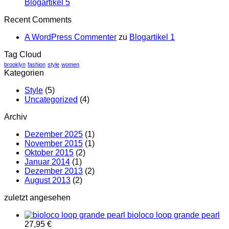
Blogartikel
Keine
Blogartikel 5
4
Kommentare
Recent Comments
zu
Blogartikel
A WordPress Commenter
zu
Blogartikel 1
5
Tag Cloud
brooklyn
fashion
style
women
Kategorien
Style
(5)
Uncategorized
(4)
Archiv
Dezember 2025
(1)
November 2015
(1)
Oktober 2015
(2)
Januar 2014
(1)
Dezember 2013
(2)
August 2013
(2)
zuletzt angesehen
bioloco loop grande pearl
27,95
€