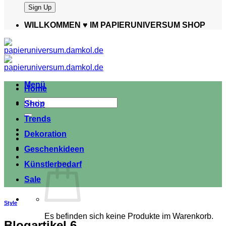
WILLKOMMEN ♥️ IM PAPIERUNIVERSUM SHOP
Menü
Home
Suche
Shop
nach:
Trends
Dekoration
Geschenkideen
Künstlerbedarf
Sale
Style
Es befinden sich keine Produkte im Warenkorb.
Blogartikel 6