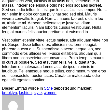
Aliquam orci velit, facilisis in facilisis non, scelerisque in
massa. Integer scelerisque odio nec eros sodales laoreet.
Sed sed odio tellus. In tristique felis ac facilisis tempor. Nunc
non enim in dolor congue pulvinar sed sed nisi. Mauris
viverra convallis feugiat. Nam at mauris laoreet, dictum leo
at, tristique mi. Aenean pellentesque justo vel diam
elementum iaculis. Nam lobortis cursus vestibulum. Nulla
feugiat mauris felis, auctor pretium dui euismod in.
Vestibulum et enim vitae lectus malesuada aliquam vitae non
mi. Suspendisse tellus eros, ultricies nec lorem feugiat,
pharetra auctor dui. Suspendisse placerat neque leo, nec
commodo eros ultrices vel. Fusce elit libero, aliquam quis
libero non, consectetur accumsan est. Proin tempus mauris
id cursus posuere. Sed et rutrum felis, vel aliquet ante.
Interdum et malesuada fames ac ante ipsum primis in
faucibus. Pellentesque neque tellus, condimentum non eros
non, consectetur auctor lacus. Curabitur malesuada odio
eget elit egestas porttitor.
Dieser Eintrag wurde in
Style
gepostet und markiert
brooklyn
,
fashion
,
style
,
women
.