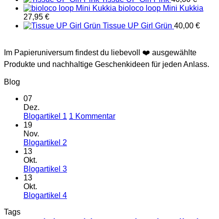
bioloco loop Mini Kukkia
27,95
€
Tissue UP Girl Grün
40,00
€
Im Papieruniversum findest du liebevoll ❤️ ausgewählte
Produkte und nachhaltige Geschenkideen für jeden Anlass.
Blog
07
Dez.
zu
Blogartikel 1
1 Kommentar
Blogartikel
19
1
Nov.
Keine
Blogartikel 2
Kommentare
13
zu
Okt.
Blogartikel
Keine
Blogartikel 3
2
Kommentare
13
zu
Okt.
Blogartikel
Keine
Blogartikel 4
3
Kommentare
Tags
zu