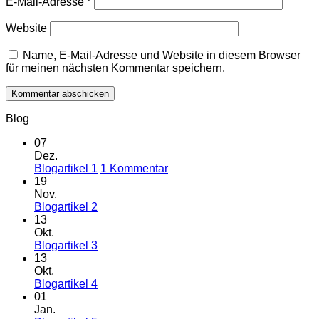
E-Mail-Adresse
*
Website
Name, E-Mail-Adresse und Website in diesem Browser
für meinen nächsten Kommentar speichern.
Blog
07
Dez.
zu
Blogartikel 1
1 Kommentar
Blogartikel
19
1
Nov.
Keine
Blogartikel 2
Kommentare
13
zu
Okt.
Blogartikel
Keine
Blogartikel 3
2
Kommentare
13
zu
Okt.
Blogartikel
Keine
Blogartikel 4
3
Kommentare
01
zu
Jan.