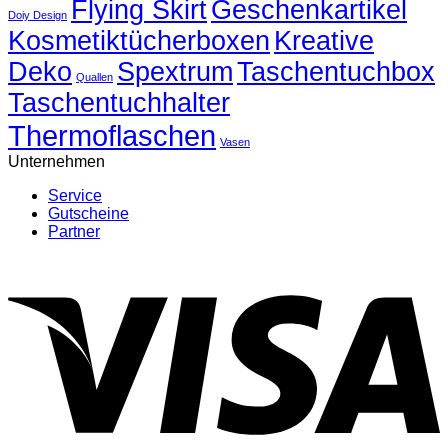
Flying Skirt
Blogartikel
Geschenkartikel
Doiy Design
4
Kosmetiktücherboxen
Kreative
Deko
Spextrum
Taschentuchbox
Quallen
Taschentuchhalter
Thermoflaschen
Vasen
Unternehmen
Service
Gutscheine
Partner
V